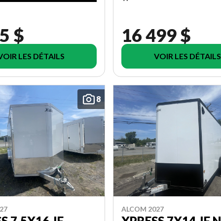
5 $
16 499 $
VOIR LES DÉTAILS
VOIR LES DÉTAILS
8
27
ALCOM 2027
S 7.5X16-IF
XPRESS 7X14-IF 