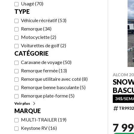
Usagé
(
70
)
TYPE
Véhicule récréatif
(
53
)
Remorque
(
34
)
Motocyclette
(
2
)
Voiturettes de golf
(
2
)
CATÉGORIE
Caravane de voyage
(
50
)
Remorque fermée
(
13
)
ALCOM 20
Remorque utilitaire avec coté
(
8
)
SNOW
Remorque benne basculante
(
5
)
BASC
Remorque plate-forme
(
5
)
34$/SEM
Voir plus
TR9932
MARQUE
MULTI-TRAILER
(
19
)
7 99
Keystone RV
(
16
)