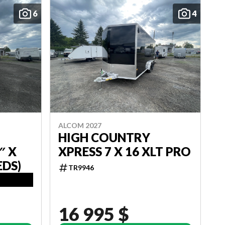
6
4
ALCOM 2027
HIGH COUNTRY
″ X
XPRESS 7 X 16 XLT PRO
EDS)
TR9946
16 995 $