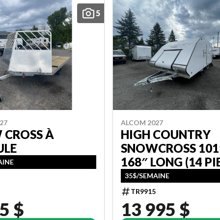
5
27
ALCOM 2027
 CROSS À
HIGH COUNTRY
ULE
SNOWCROSS 101
168″ LONG (14 PI
AINE
35$/SEMAINE
TR9915
5 $
13 995 $