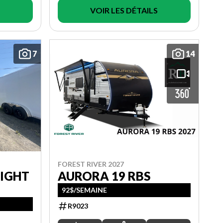
VOIR LES DÉTAILS
7
14
FOREST RIVER 2027
NIGHT
AURORA 19 RBS
92$/SEMAINE
R9023