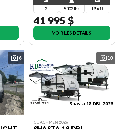
2
5002 lbs
19.6 ft
41 995 $
VOIR LES DÉTAILS
6
10
COACHMEN 2026
NIGHT
SHASTA 18 DBL