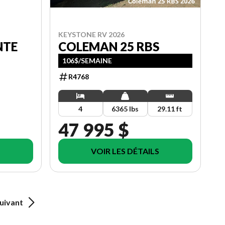
KEYSTONE RV 2026
COLEMAN 25 RBS
NTE
106$/SEMAINE
R4768
4
6365 lbs
29.11 ft
47 995 $
VOIR LES DÉTAILS
uivant