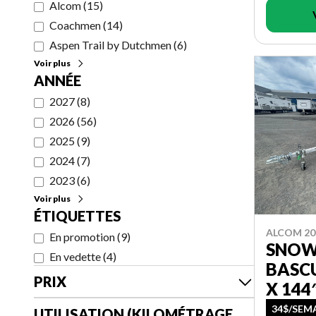
Alcom
(
15
)
Coachmen
(
14
)
Aspen Trail by Dutchmen
(
6
)
Voir plus
ANNÉE
2027
(
8
)
2026
(
56
)
2025
(
9
)
2024
(
7
)
2023
(
6
)
Voir plus
ÉTIQUETTES
ALCOM 20
En promotion
(
9
)
SNOW
En vedette
(
4
)
BASCU
PRIX
X 14
34$/SEM
UTILISATION (KILOMÉTRAGE