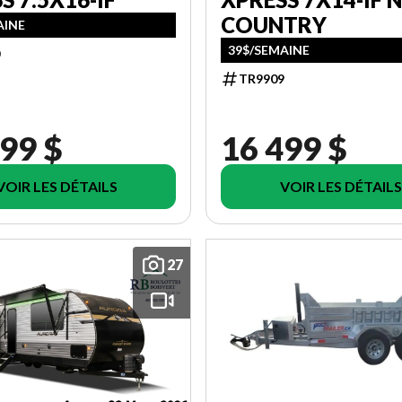
COUNTRY
AINE
39$/SEMAINE
TR9909
99 $
16 499 $
VOIR LES DÉTAILS
VOIR LES DÉTAILS
27