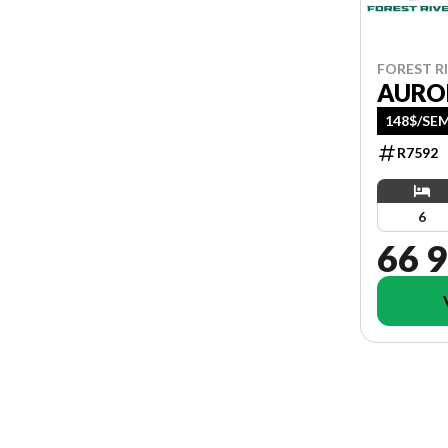
FOREST RI
AURO
148$/SE
R7592
6
66 9