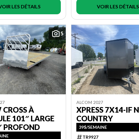
VOIR LES DÉTAILS
VOIR LES DÉTAILS
5
27
ALCOM 2027
 CROSS À
XPRESS 7X14-IF 
LE 101″ LARGE
COUNTRY
4″ PROFOND
39$/SEMAINE
AINE
TR9927