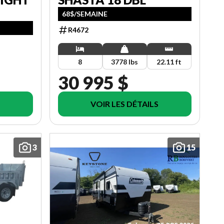
68$/SEMAINE
R4672
8
3778 lbs
22.11 ft
30 995 $
VOIR LES DÉTAILS
3
15