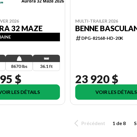
VER 2026
MULTI-TRAILER 2026
RA 32 MAZE
BENNE BASCULA
MAINE
DPG-82168-HD-20K
8670 lbs
36.1 ft
95 $
23 920 $
VOIR LES DÉTAILS
VOIR LES DÉTAILS
Précédent
1 de 8
S