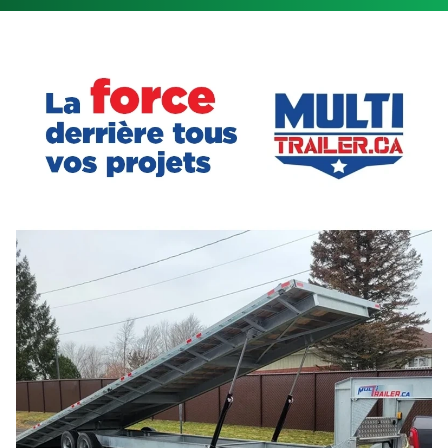
REMORQUES FERMÉES
ROULOTTES DE VOYAGE
CHAPARRAL - LENNOX
CLASSE B
MULTI TRAILER - SÉRIE DK
ROULOTTES DE PARC
CHAPARRAL - MATÉO
CLASSE C
MULTI TRAILER - SÉRIE DP
VOIR TOUT L'INVENTAIRE
MINI ROULOTTES
VOIR TOUS LES MODÈLES
VOIR TOUTES LES REMORQUES