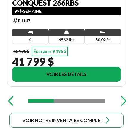
CONQUEST 266RBS
99$/SEMAINE
R1147
4
6562 lbs
30.02 ft
50 995 $
Épargnez 9 196 $
41 799 $
VOIR LES DÉTAILS
VOIR NOTRE INVENTAIRE COMPLET