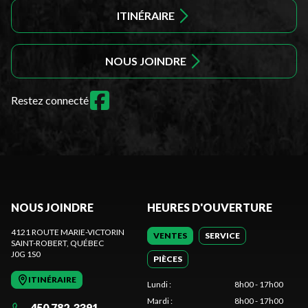
ITINÉRAIRE
NOUS JOINDRE
Restez connecté
NOUS JOINDRE
HEURES D'OUVERTURE
4121 ROUTE MARIE-VICTORIN
VENTES
SERVICE
SAINT-ROBERT
, QUÉBEC
J0G 1S0
PIÈCES
ITINÉRAIRE
Lundi
:
8h00 - 17h00
Mardi
:
8h00 - 17h00
450 782-3391