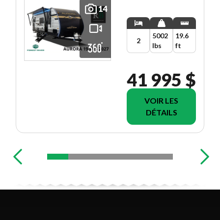
14
5002
19.6
2
lbs
ft
41 995 $
VOIR LES
DÉTAILS