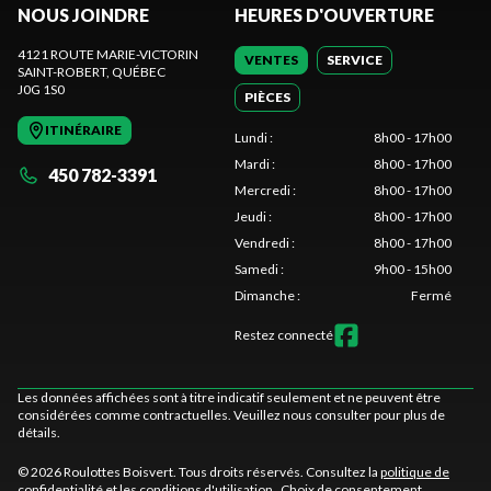
NOUS JOINDRE
HEURES D'OUVERTURE
4121 ROUTE MARIE-VICTORIN
VENTES
SERVICE
SAINT-ROBERT
, QUÉBEC
J0G 1S0
PIÈCES
ITINÉRAIRE
Lundi
:
8h00 - 17h00
Mardi
:
8h00 - 17h00
450 782-3391
Mercredi
:
8h00 - 17h00
Jeudi
:
8h00 - 17h00
Vendredi
:
8h00 - 17h00
Samedi
:
9h00 - 15h00
Dimanche
:
Fermé
Restez connecté
Les données affichées sont à titre indicatif seulement et ne peuvent être
considérées comme contractuelles. Veuillez nous consulter pour plus de
détails.
© 2026 Roulottes Boisvert. Tous droits réservés. Consultez la
politique de
confidentialité
et les
conditions d'utilisation
.
Choix de consentement.