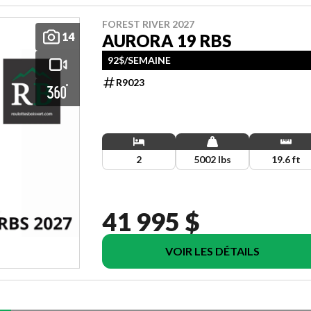
FOREST RIVER 2027
14
AURORA 19 RBS
92$/SEMAINE
R9023
2
5002 lbs
19.6 ft
41 995 $
VOIR LES DÉTAILS