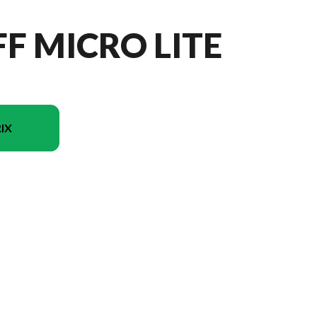
F MICRO LITE
IX
dèle sur l'image est le Flagstaff Micro Lite 21FBRS