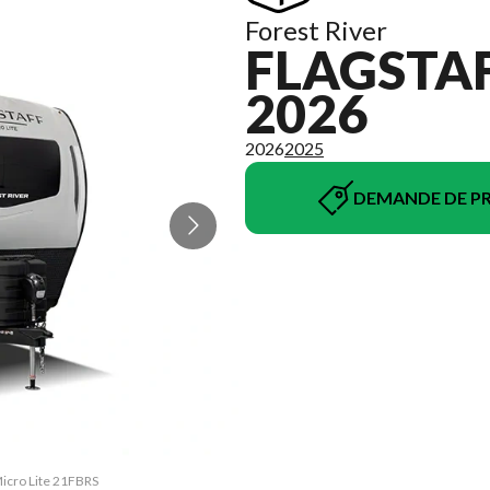
Forest River
FLAGSTAF
2026
2026
2025
DEMANDE DE PR
Micro Lite 21FBRS
La version du mo