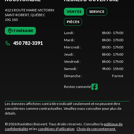
4121 ROUTE MARIE-VICTORIN
VENTES
SERVICE
SAINT-ROBERT
, QUÉBEC
J0G 1S0
PIÈCES
ITINÉRAIRE
Lundi
:
8h00 - 17h00
Mardi
:
8h00 - 17h00
450 782-3391
Mercredi
:
8h00 - 17h00
Jeudi
:
8h00 - 17h00
Vendredi
:
8h00 - 17h00
Samedi
:
9h00 - 15h00
Dimanche
:
Fermé
Restez connecté
Les données affichées sont à titre indicatif seulement et ne peuvent être
considérées comme contractuelles. Veuillez nous consulter pour plus de
détails.
© 2026 Roulottes Boisvert. Tous droits réservés. Consultez la
politique de
confidentialité
et les
conditions d'utilisation
.
Choix de consentement.