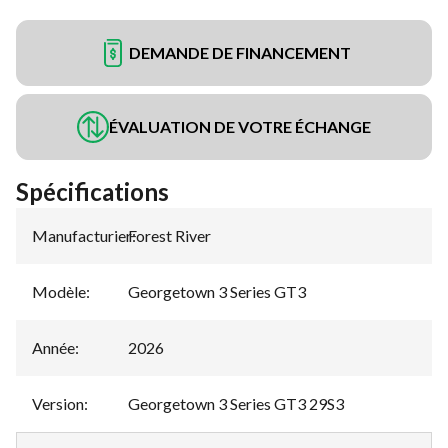
DEMANDE DE FINANCEMENT
ÉVALUATION DE VOTRE ÉCHANGE
Spécifications
Manufacturier
Forest River
:
Modèle
:
Georgetown 3 Series GT3
Année
:
2026
Version
:
Georgetown 3 Series GT3 29S3