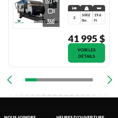
14
5002
19.6
2
lbs
ft
41 995 $
VOIR LES
DÉTAILS
NOUS JOINDRE
HEURES D'OUVERTURE