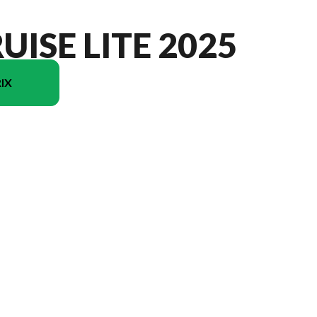
UISE LITE 2025
IX
 sur l'image est le Salem Cruise Lite 28VBXL Floorplan