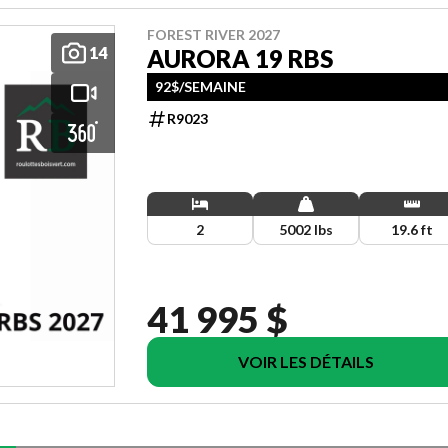
FOREST RIVER 2027
14
AURORA 19 RBS
92$/SEMAINE
R9023
2
5002 lbs
19.6 ft
41 995 $
VOIR LES DÉTAILS