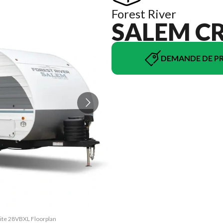
Forest River
SALEM CR
DEMANDE DE PR
Lite 28VBXL Floorplan
La version du modèle