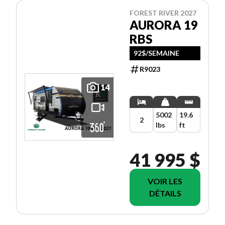
FOREST RIVER 2027
AURORA 19
RBS
92$/SEMAINE
R9023
14
5002
19.6
2
lbs
ft
41 995 $
VOIR LES
DÉTAILS