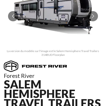
La version du modèle sur l'image est le Salem Hemisphere Travel Trailers
314BUD Floorplan
Forest River
SALEM
HEMISPHERE
TRAVEL TRAILERS