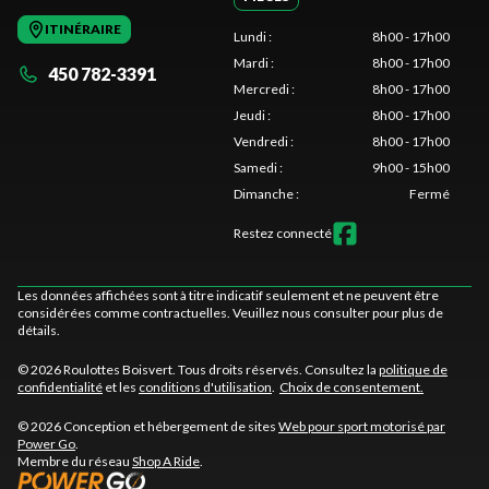
ITINÉRAIRE
Lundi
:
8h00 - 17h00
Mardi
:
8h00 - 17h00
450 782-3391
Mercredi
:
8h00 - 17h00
Jeudi
:
8h00 - 17h00
Vendredi
:
8h00 - 17h00
Samedi
:
9h00 - 15h00
Dimanche
:
Fermé
Restez connecté
Les données affichées sont à titre indicatif seulement et ne peuvent être
considérées comme contractuelles. Veuillez nous consulter pour plus de
détails.
© 2026 Roulottes Boisvert. Tous droits réservés. Consultez la
politique de
confidentialité
et les
conditions d'utilisation
.
Choix de consentement.
© 2026 Conception et hébergement de sites
Web pour sport motorisé par
Power Go
.
Membre du réseau
Shop A Ride
.