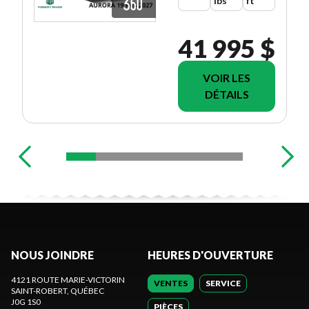
lbs
ft
41 995 $
VOIR LES
DÉTAILS
NOUS JOINDRE
HEURES D'OUVERTURE
4121 ROUTE MARIE-VICTORIN
VENTES
SERVICE
SAINT-ROBERT
, QUÉBEC
J0G 1S0
PIÈCES