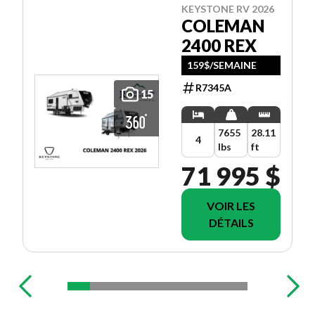
KEYSTONE RV 2026
COLEMAN
2400 REX
159$/SEMAINE
R7345A
15
7655
28.11
4
lbs
ft
71 995 $
VOIR LES
DÉTAILS