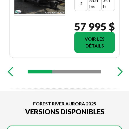
8321
35.1
2
lbs
ft
57 995 $
VOIR LES
DÉTAILS
FOREST RIVER AURORA 2025
VERSIONS DISPONIBLES