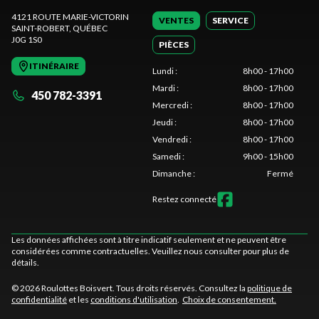
4121 ROUTE MARIE-VICTORIN
VENTES
SERVICE
SAINT-ROBERT
, QUÉBEC
J0G 1S0
PIÈCES
ITINÉRAIRE
Lundi
:
8h00 - 17h00
Mardi
:
8h00 - 17h00
450 782-3391
Mercredi
:
8h00 - 17h00
Jeudi
:
8h00 - 17h00
Vendredi
:
8h00 - 17h00
Samedi
:
9h00 - 15h00
Dimanche
:
Fermé
Restez connecté
Les données affichées sont à titre indicatif seulement et ne peuvent être
considérées comme contractuelles. Veuillez nous consulter pour plus de
détails.
© 2026 Roulottes Boisvert. Tous droits réservés. Consultez la
politique de
confidentialité
et les
conditions d'utilisation
.
Choix de consentement.