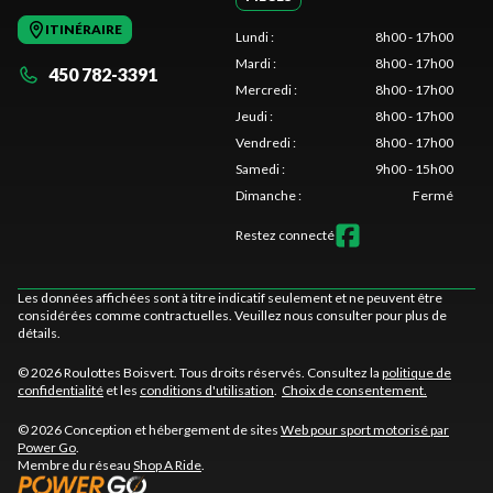
ITINÉRAIRE
Lundi
:
8h00 - 17h00
Mardi
:
8h00 - 17h00
450 782-3391
Mercredi
:
8h00 - 17h00
Jeudi
:
8h00 - 17h00
Vendredi
:
8h00 - 17h00
Samedi
:
9h00 - 15h00
Dimanche
:
Fermé
Restez connecté
Les données affichées sont à titre indicatif seulement et ne peuvent être
considérées comme contractuelles. Veuillez nous consulter pour plus de
détails.
© 2026 Roulottes Boisvert. Tous droits réservés. Consultez la
politique de
confidentialité
et les
conditions d'utilisation
.
Choix de consentement.
© 2026 Conception et hébergement de sites
Web pour sport motorisé par
Power Go
.
Membre du réseau
Shop A Ride
.