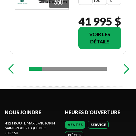
lbs
ft
41 995 $
VOIR LES
DÉTAILS
NOUS JOINDRE
HEURES D'OUVERTURE
4121 ROUTE MARIE-VICTORIN
VENTES
SERVICE
SAINT-ROBERT
, QUÉBEC
J0G 1S0
PIÈCES