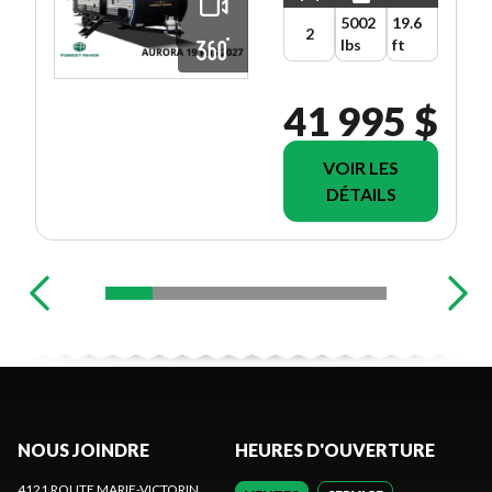
5002
19.6
2
lbs
ft
41 995 $
VOIR LES
DÉTAILS
NOUS JOINDRE
HEURES D'OUVERTURE
4121 ROUTE MARIE-VICTORIN