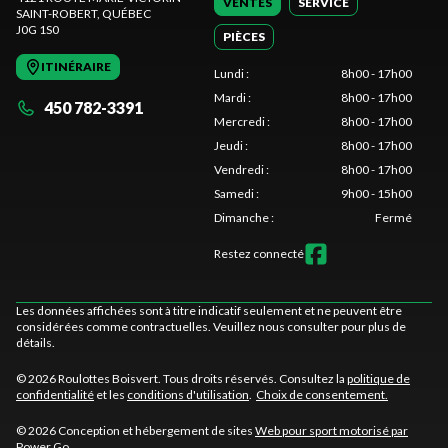
VENTES
SERVICE
SAINT-ROBERT
, QUÉBEC
J0G 1S0
PIÈCES
ITINÉRAIRE
Lundi
:
8h00 - 17h00
Mardi
:
8h00 - 17h00
450 782-3391
Mercredi
:
8h00 - 17h00
Jeudi
:
8h00 - 17h00
Vendredi
:
8h00 - 17h00
Samedi
:
9h00 - 15h00
Dimanche
:
Fermé
Restez connecté
Les données affichées sont à titre indicatif seulement et ne peuvent être
considérées comme contractuelles. Veuillez nous consulter pour plus de
détails.
© 2026 Roulottes Boisvert. Tous droits réservés. Consultez la
politique de
confidentialité
et les
conditions d'utilisation
.
Choix de consentement.
© 2026 Conception et hébergement de sites
Web pour sport motorisé par
Power Go
.