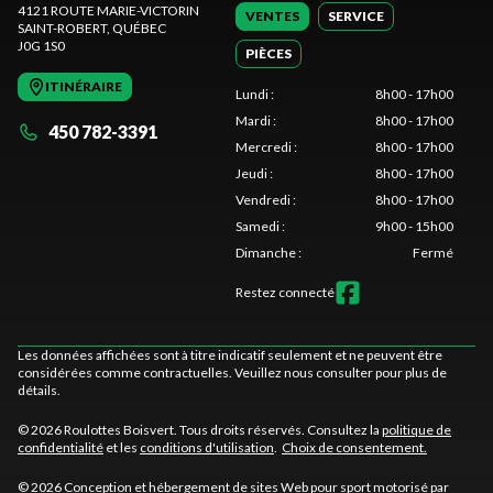
4121 ROUTE MARIE-VICTORIN
VENTES
SERVICE
SAINT-ROBERT
, QUÉBEC
J0G 1S0
PIÈCES
ITINÉRAIRE
Lundi
:
8h00 - 17h00
Mardi
:
8h00 - 17h00
450 782-3391
Mercredi
:
8h00 - 17h00
Jeudi
:
8h00 - 17h00
Vendredi
:
8h00 - 17h00
Samedi
:
9h00 - 15h00
Dimanche
:
Fermé
Restez connecté
Les données affichées sont à titre indicatif seulement et ne peuvent être
considérées comme contractuelles. Veuillez nous consulter pour plus de
détails.
© 2026 Roulottes Boisvert. Tous droits réservés. Consultez la
politique de
confidentialité
et les
conditions d'utilisation
.
Choix de consentement.
© 2026 Conception et hébergement de sites
Web pour sport motorisé par