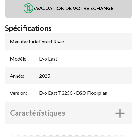
ÉVALUATION DE VOTRE ÉCHANGE
Spécifications
Manufacturier
Forest River
:
Modèle
:
Evo East
Année
:
2025
Version
:
Evo East T3250 - DSO Floorplan
Caractéristiques