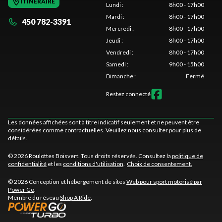
ITINÉRAIRE
Lundi
:
8h00 - 17h00
Mardi
:
8h00 - 17h00
450 782-3391
Mercredi
:
8h00 - 17h00
Jeudi
:
8h00 - 17h00
Vendredi
:
8h00 - 17h00
Samedi
:
9h00 - 15h00
Dimanche
:
Fermé
Restez connecté
Les données affichées sont à titre indicatif seulement et ne peuvent être
considérées comme contractuelles. Veuillez nous consulter pour plus de
détails.
© 2026 Roulottes Boisvert. Tous droits réservés. Consultez la
politique de
confidentialité
et les
conditions d'utilisation
.
Choix de consentement.
© 2026 Conception et hébergement de sites
Web pour sport motorisé par
Power Go
.
Membre du réseau
Shop A Ride
.