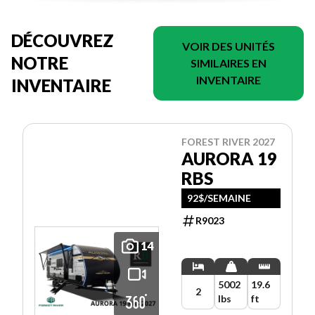
DÉCOUVREZ
VOIR DES UNITÉS
NOTRE
SIMILAIRES EN
INVENTAIRE
INVENTAIRE
FOREST RIVER 2027
AURORA 19
RBS
92$/SEMAINE
R9023
14
5002
19.6
2
lbs
ft