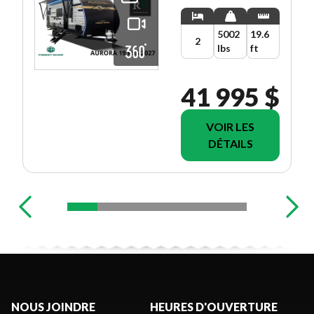
5002
19.6
2
lbs
ft
41 995 $
VOIR LES
DÉTAILS
NOUS JOINDRE
HEURES D'OUVERTURE