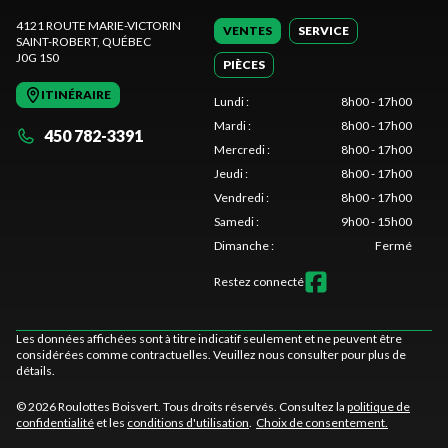
4121 ROUTE MARIE-VICTORIN
VENTES
SERVICE
SAINT-ROBERT
, QUÉBEC
J0G 1S0
PIÈCES
ITINÉRAIRE
Lundi
:
8h00 - 17h00
Mardi
:
8h00 - 17h00
450 782-3391
Mercredi
:
8h00 - 17h00
Jeudi
:
8h00 - 17h00
Vendredi
:
8h00 - 17h00
Samedi
:
9h00 - 15h00
Dimanche
:
Fermé
Restez connecté
Les données affichées sont à titre indicatif seulement et ne peuvent être
considérées comme contractuelles. Veuillez nous consulter pour plus de
détails.
© 2026 Roulottes Boisvert. Tous droits réservés. Consultez la
politique de
confidentialité
et les
conditions d'utilisation
.
Choix de consentement.