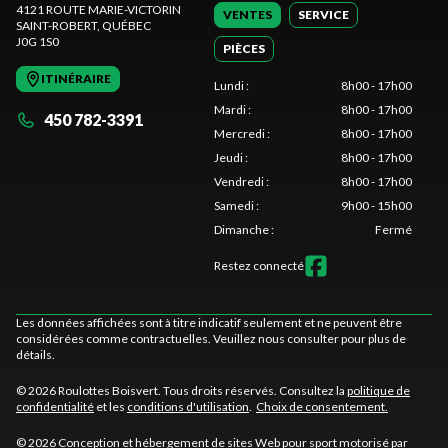
4121 ROUTE MARIE-VICTORIN
VENTES
SERVICE
SAINT-ROBERT
, QUÉBEC
J0G 1S0
PIÈCES
ITINÉRAIRE
Lundi
:
8h00 - 17h00
Mardi
:
8h00 - 17h00
450 782-3391
Mercredi
:
8h00 - 17h00
Jeudi
:
8h00 - 17h00
Vendredi
:
8h00 - 17h00
Samedi
:
9h00 - 15h00
Dimanche
:
Fermé
Restez connecté
Les données affichées sont à titre indicatif seulement et ne peuvent être
considérées comme contractuelles. Veuillez nous consulter pour plus de
détails.
© 2026 Roulottes Boisvert. Tous droits réservés. Consultez la
politique de
confidentialité
et les
conditions d'utilisation
.
Choix de consentement.
© 2026 Conception et hébergement de sites
Web pour sport motorisé par