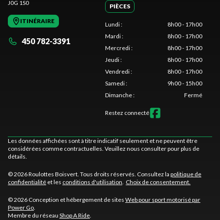
J0G 1S0
PIÈCES
ITINÉRAIRE
Lundi
:
8h00 - 17h00
Mardi
:
8h00 - 17h00
450 782-3391
Mercredi
:
8h00 - 17h00
Jeudi
:
8h00 - 17h00
Vendredi
:
8h00 - 17h00
Samedi
:
9h00 - 15h00
Dimanche
:
Fermé
Restez connecté
Les données affichées sont à titre indicatif seulement et ne peuvent être
considérées comme contractuelles. Veuillez nous consulter pour plus de
détails.
© 2026 Roulottes Boisvert. Tous droits réservés. Consultez la
politique de
confidentialité
et les
conditions d'utilisation
.
Choix de consentement.
© 2026 Conception et hébergement de sites
Web pour sport motorisé par
Power Go
.
Membre du réseau
Shop A Ride
.