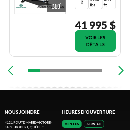
2
lbs
ft
41 995 $
VOIR LES
DÉTAILS
NOUS JOINDRE
HEURES D'OUVERTURE
4121 ROUTE MARIE-VICTORIN
VENTES
SERVICE
SAINT-ROBERT
, QUÉBEC