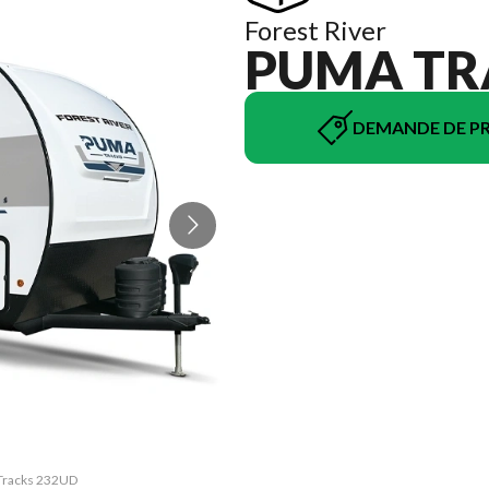
Forest River
PUMA TR
DEMANDE DE PR
 Tracks 232UD
La version d