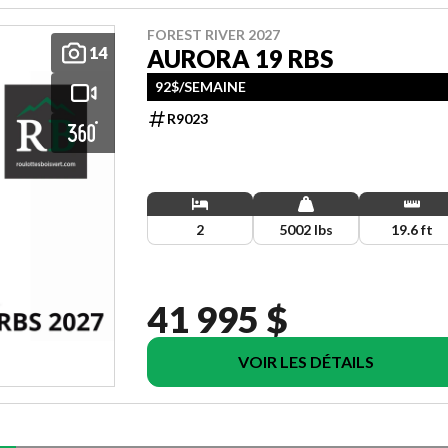
FOREST RIVER 2027
14
AURORA 19 RBS
92$/SEMAINE
R9023
2
5002 lbs
19.6 ft
41 995 $
VOIR LES DÉTAILS