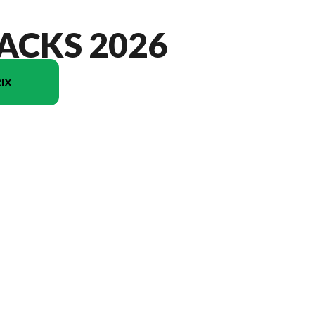
ACKS 2026
IX
u modèle sur l'image est le Puma Tracks 232UD