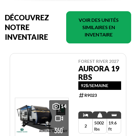
DÉCOUVREZ
VOIR DES UNITÉS
NOTRE
SIMILAIRES EN
INVENTAIRE
INVENTAIRE
FOREST RIVER 2027
AURORA 19
RBS
92$/SEMAINE
R9023
14
5002
19.6
2
lbs
ft