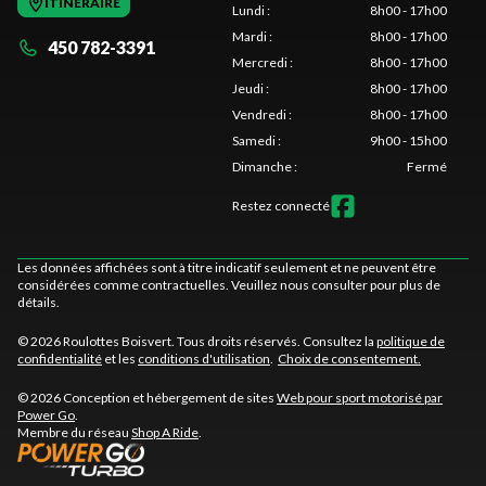
ITINÉRAIRE
Lundi
:
8h00 - 17h00
Mardi
:
8h00 - 17h00
450 782-3391
Mercredi
:
8h00 - 17h00
Jeudi
:
8h00 - 17h00
Vendredi
:
8h00 - 17h00
Samedi
:
9h00 - 15h00
Dimanche
:
Fermé
Restez connecté
Les données affichées sont à titre indicatif seulement et ne peuvent être
considérées comme contractuelles. Veuillez nous consulter pour plus de
détails.
© 2026 Roulottes Boisvert. Tous droits réservés. Consultez la
politique de
confidentialité
et les
conditions d'utilisation
.
Choix de consentement.
© 2026 Conception et hébergement de sites
Web pour sport motorisé par
Power Go
.
Membre du réseau
Shop A Ride
.