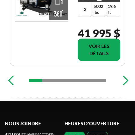
5002
19.6
2
lbs
ft
41 995 $
VOIR LES
DÉTAILS
NOUS JOINDRE
HEURES D'OUVERTURE
4121 ROUTE MARIE-VICTORIN