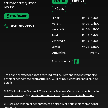
VENTES
SERVICE
SAINT-ROBERT
, QUÉBEC
J0G 1S0
PIÈCES
ITINÉRAIRE
Lundi
:
8h00 - 17h00
Mardi
:
8h00 - 17h00
450 782-3391
Mercredi
:
8h00 - 17h00
Jeudi
:
8h00 - 17h00
Vendredi
:
8h00 - 17h00
Samedi
:
9h00 - 15h00
Dimanche
:
Fermé
Restez connecté
Les données affichées sont à titre indicatif seulement et ne peuvent être
considérées comme contractuelles. Veuillez nous consulter pour plus de
détails.
© 2026 Roulottes Boisvert. Tous droits réservés. Consultez la
politique de
confidentialité
et les
conditions d'utilisation
.
Choix de consentement.
© 2026 Conception et hébergement de sites
Web pour sport motorisé par
Power Go
.