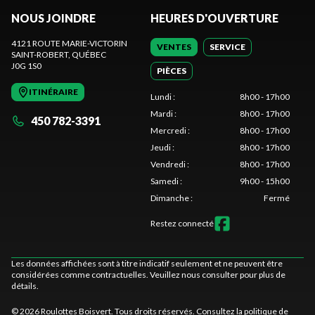
NOUS JOINDRE
HEURES D'OUVERTURE
4121 ROUTE MARIE-VICTORIN
VENTES
SERVICE
SAINT-ROBERT
, QUÉBEC
J0G 1S0
PIÈCES
ITINÉRAIRE
Lundi
:
8h00 - 17h00
Mardi
:
8h00 - 17h00
450 782-3391
Mercredi
:
8h00 - 17h00
Jeudi
:
8h00 - 17h00
Vendredi
:
8h00 - 17h00
Samedi
:
9h00 - 15h00
Dimanche
:
Fermé
Restez connecté
Les données affichées sont à titre indicatif seulement et ne peuvent être
considérées comme contractuelles. Veuillez nous consulter pour plus de
détails.
© 2026 Roulottes Boisvert. Tous droits réservés. Consultez la
politique de