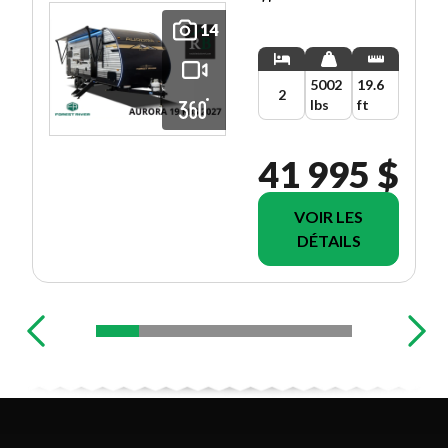
14
5002
19.6
2
lbs
ft
41 995 $
VOIR LES
DÉTAILS