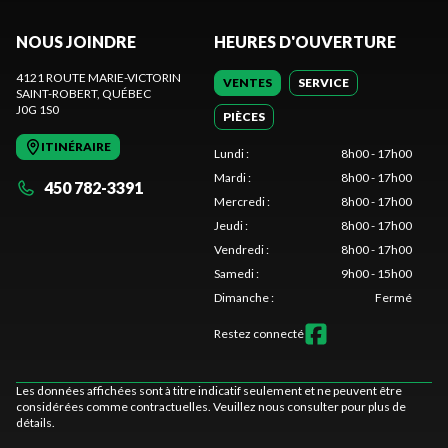
NOUS JOINDRE
HEURES D'OUVERTURE
4121 ROUTE MARIE-VICTORIN
VENTES
SERVICE
SAINT-ROBERT
, QUÉBEC
J0G 1S0
PIÈCES
ITINÉRAIRE
Lundi
:
8h00 - 17h00
Mardi
:
8h00 - 17h00
450 782-3391
Mercredi
:
8h00 - 17h00
Jeudi
:
8h00 - 17h00
Vendredi
:
8h00 - 17h00
Samedi
:
9h00 - 15h00
Dimanche
:
Fermé
Restez connecté
Les données affichées sont à titre indicatif seulement et ne peuvent être
considérées comme contractuelles. Veuillez nous consulter pour plus de
détails.