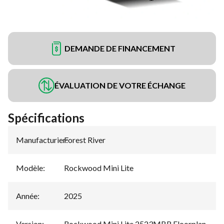
DEMANDE DE FINANCEMENT
ÉVALUATION DE VOTRE ÉCHANGE
Spécifications
Manufacturier
Forest River
:
Modèle
:
Rockwood Mini Lite
Année
:
2025
Version
:
Rockwood Mini Lite 2523MBR Floorplan