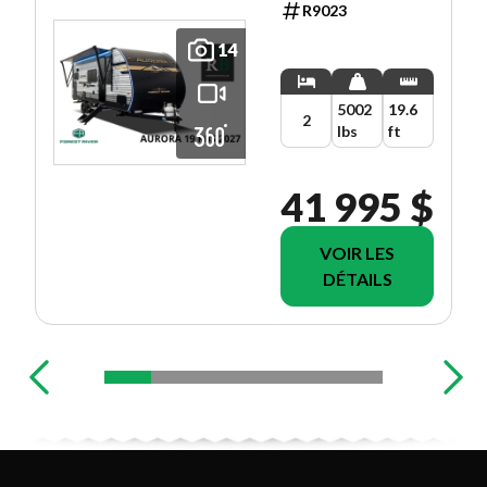
R9023
14
5002
19.6
2
lbs
ft
41 995 $
VOIR LES
DÉTAILS