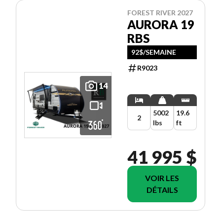
FOREST RIVER 2027
AURORA 19
RBS
92$/SEMAINE
R9023
14
5002
19.6
2
lbs
ft
41 995 $
VOIR LES
DÉTAILS