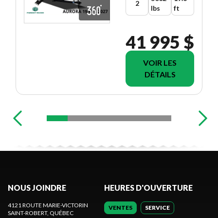
2
lbs
ft
41 995 $
VOIR LES
DÉTAILS
NOUS JOINDRE
HEURES D'OUVERTURE
4121 ROUTE MARIE-VICTORIN
VENTES
SERVICE
SAINT-ROBERT
, QUÉBEC