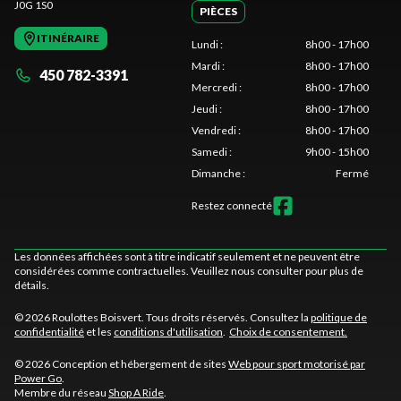
J0G 1S0
PIÈCES
ITINÉRAIRE
Lundi
:
8h00 - 17h00
Mardi
:
8h00 - 17h00
450 782-3391
Mercredi
:
8h00 - 17h00
Jeudi
:
8h00 - 17h00
Vendredi
:
8h00 - 17h00
Samedi
:
9h00 - 15h00
Dimanche
:
Fermé
Restez connecté
Les données affichées sont à titre indicatif seulement et ne peuvent être
considérées comme contractuelles. Veuillez nous consulter pour plus de
détails.
© 2026 Roulottes Boisvert. Tous droits réservés. Consultez la
politique de
confidentialité
et les
conditions d'utilisation
.
Choix de consentement.
© 2026 Conception et hébergement de sites
Web pour sport motorisé par
Power Go
.
Membre du réseau
Shop A Ride
.