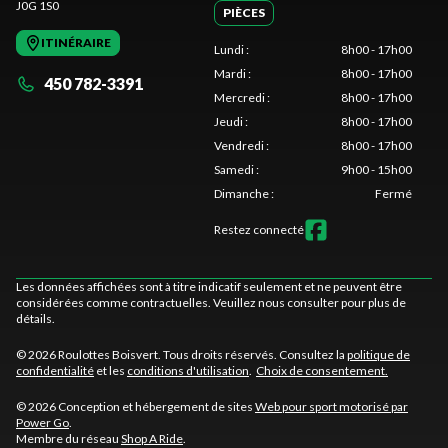
J0G 1S0
PIÈCES
ITINÉRAIRE
Lundi
:
8h00 - 17h00
Mardi
:
8h00 - 17h00
450 782-3391
Mercredi
:
8h00 - 17h00
Jeudi
:
8h00 - 17h00
Vendredi
:
8h00 - 17h00
Samedi
:
9h00 - 15h00
Dimanche
:
Fermé
Restez connecté
Les données affichées sont à titre indicatif seulement et ne peuvent être
considérées comme contractuelles. Veuillez nous consulter pour plus de
détails.
© 2026 Roulottes Boisvert. Tous droits réservés. Consultez la
politique de
confidentialité
et les
conditions d'utilisation
.
Choix de consentement.
© 2026 Conception et hébergement de sites
Web pour sport motorisé par
Power Go
.
Membre du réseau
Shop A Ride
.