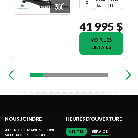
2
lbs
ft
41 995 $
VOIR LES
DÉTAILS
NOUS JOINDRE
HEURES D'OUVERTURE
4121 ROUTE MARIE-VICTORIN
VENTES
SERVICE
SAINT-ROBERT
, QUÉBEC