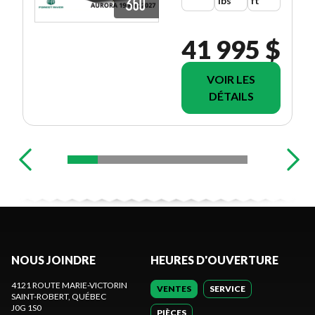
lbs
ft
41 995 $
VOIR LES
DÉTAILS
NOUS JOINDRE
HEURES D'OUVERTURE
4121 ROUTE MARIE-VICTORIN
VENTES
SERVICE
SAINT-ROBERT
, QUÉBEC
J0G 1S0
PIÈCES