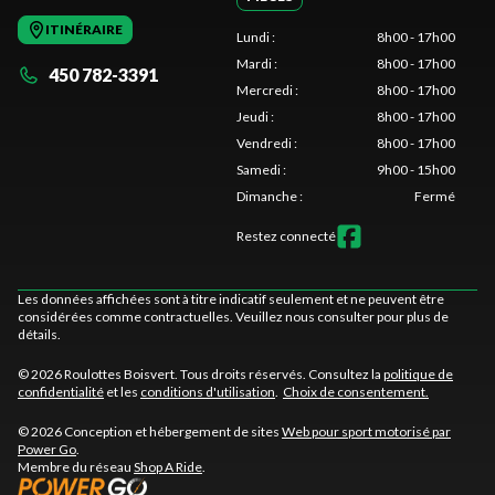
ITINÉRAIRE
Lundi
:
8h00 - 17h00
Mardi
:
8h00 - 17h00
450 782-3391
Mercredi
:
8h00 - 17h00
Jeudi
:
8h00 - 17h00
Vendredi
:
8h00 - 17h00
Samedi
:
9h00 - 15h00
Dimanche
:
Fermé
Restez connecté
Les données affichées sont à titre indicatif seulement et ne peuvent être
considérées comme contractuelles. Veuillez nous consulter pour plus de
détails.
© 2026 Roulottes Boisvert. Tous droits réservés. Consultez la
politique de
confidentialité
et les
conditions d'utilisation
.
Choix de consentement.
© 2026 Conception et hébergement de sites
Web pour sport motorisé par
Power Go
.
Membre du réseau
Shop A Ride
.